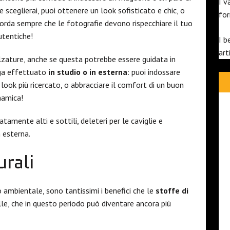
I v
e sceglierai, puoi ottenere un look sofisticato e chic, o
fo
icorda sempre che le fotografie devono rispecchiare il tuo
utentiche!
I b
art
alzature, anche se questa potrebbe essere guidata in
ga effettuato
in studio o in esterna
: puoi indossare
 look più ricercato, o abbracciare il comfort di un buon
namica!
tamente alti e sottili, deleteri per le caviglie e
n esterna.
urali
 ambientale, sono tantissimi i benefici che le
stoffe di
le, che in questo periodo può diventare ancora più