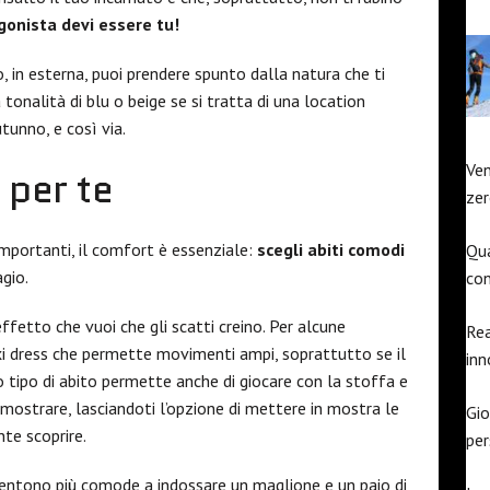
gonista devi essere tu!
to, in esterna, puoi prendere spunto dalla natura che ti
 tonalità di blu o beige se si tratta di una location
tunno, e così via.
Ven
 per te
zer
mportanti, il comfort è essenziale:
scegli abiti comodi
Qua
gio.
con
ffetto che vuoi che gli scatti creino. Per alcune
Rea
 dress che permette movimenti ampi, soprattutto se il
inn
to tipo di abito permette anche di giocare con la stoffa e
mostrare, lasciandoti l’opzione di mettere in mostra le
Gio
te scoprire.
pe
sentono più comode a indossare un maglione e un paio di