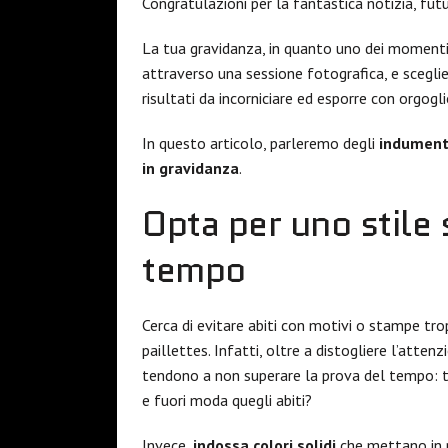
Congratulazioni per la fantastica notizia, f
La tua gravidanza, in quanto uno dei momenti 
attraverso una sessione fotografica, e sceglie
risultati da incorniciare ed esporre con orgogli
In questo articolo, parleremo degli
indumenti
in gravidanza
.
Opta per uno stile
tempo
Cerca di evitare abiti con motivi o stampe tro
paillettes. Infatti, oltre a distogliere l’atte
tendono a non superare la prova del tempo: tr
e fuori moda quegli abiti?
Invece,
indossa colori solidi
che mettano in ri