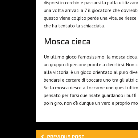
disporsi in cerchio e passarsi la palla utilizz
una volta arrivati a 7 il giocatore che dovrebb
questo viene colpito perde una vita, se riesce 
che ha tentato la schiacciata.
Mosca cieca
Un ultimo gioco famosissimo, la mosca cieca
un gruppo di persone pronte a divertirsi. Non 
alla vittoria, è un gioco orientato al puro d
bendarsi e cercare di toccare uno tra gli altr
Se la mosca riesce a toccarne uno quest’ultimo
pensato per farsi due risate guardando i buf
po’in giro, non c’è dunque un vero e proprio mo
PREVIOUS POST