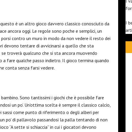
I v
fo
I b
 questo è un altro gioco davvero classico conosciuto da
art
iace ancora oggi. Le regole sono poche e semplici, un
e porsi contro un muro in modo da non vedere il resto dei
ori devono tentare di avvicinarsi a quello che sta
 e se troverà qualcuno che si sta ancora muovendo
o a fare qualche passo indietro. Il gioco termina quando
che conta senza farsi vedere.
i bambino. Sono tantissimi i giochi che è possibile fare
dosi un po’. Un’ottima scelta è sempre il classico calcio,
 sassi come punto di riferimento o degli alberi per
e un po’ di pallavolo passandosi la palla tentando di non
oco “A sette si schiaccia” in cui i giocatori devono