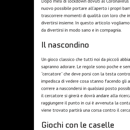
Dopo mesi di lockdown dovuti al Coronavirus fin
nuovo possibile portare all’aperto i propri ba
trascorrere momenti di qualità con loro che i
divertirsi insieme. In questo articolo vogliamo
da divertirsi in modo sano e in compagnia.
Il nascondino
Un gioco classico che tutti noi da piccoli abb
sapranno adorare. Le regole sono poche e sempl
“cercatore” che deve porsi con la testa contr
impedisca di vedere cosa stanno facendo gli al
correre a nascondersi in qualsiasi posto possi
il cercatore si girerà e dovrà andare alla ricer
raggiungere il punto in cui è avvenuta la conta
viene trovato partirà una corsa contro il cerca
Giochi con le caselle