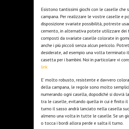
Esistono tantissimi giochi con le caselle che s
campana. Per realizzare le vostre caselle e p
disposizione svariate possibilità, potreste us
cemento, in alternativa potete utilizzare dei
composti da svariate caselle colorate in gomm
anche i più piccoli senza alcun pericolo. Potr
desiderate, ad esempio una volta terminato i
casetta per i bambini. Noi in particolare vi c
link
E’ molto robusto, resistente e davvero colorat
della campana, le regole sono molto semplici,
numerando ogni casella, dopodiché si dovrà la
tra le caselle, evitando quella in cui è finito 
turno il sasso andrà lanciato nella casella succ
almeno una volta in tutte le caselle. Se un gi
o tocca i bordi allora perde e salta il turno.