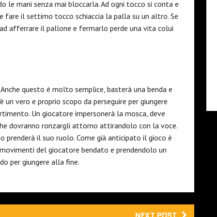
ando le mani senza mai bloccarla. Ad ogni tocco si conta e
e fare il settimo tocco schiaccia la palla su un altro. Se
ad afferrare il pallone e fermarlo perde una vita colui
. Anche questo è molto semplice, basterà una benda e
c’è un vero e proprio scopo da perseguire per giungere
ivertimento. Un giocatore impersonerà la mosca, deve
i che dovranno ronzargli attorno attirandolo con la voce.
 prenderà il suo ruolo. Come già anticipato il gioco è
fi movimenti del giocatore bendato e prendendolo un
do per giungere alla fine.
NEXT POST