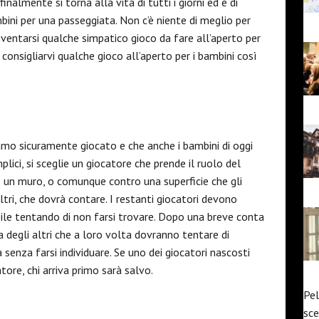
almente si torna alla vita di tutti i giorni ed è di
mbini per una passeggiata. Non c’è niente di meglio per
nventarsi qualche simpatico gioco da fare all’aperto per
 consigliarvi qualche gioco all’aperto per i bambini così
iamo sicuramente giocato e che anche i bambini di oggi
ici, si sceglie un giocatore che prende il ruolo del
o un muro, o comunque contro una superficie che gli
tri, che dovrà contare. I restanti giocatori devono
bile tentando di non farsi trovare. Dopo una breve conta
ca degli altri che a loro volta dovranno tentare di
 senza farsi individuare. Se uno dei giocatori nascosti
tore, chi arriva primo sarà salvo.
Pel
sce