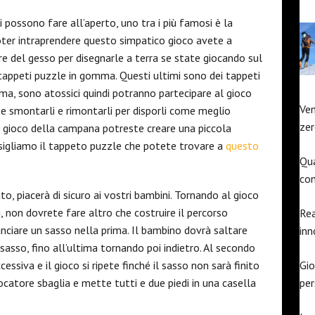
i possono fare all’aperto, uno tra i più famosi è la
oter intraprendere questo simpatico gioco avete a
are del gesso per disegnarle a terra se state giocando sul
 tappeti puzzle in gomma. Questi ultimi sono dei tappeti
a, sono atossici quindi potranno partecipare al gioco
Ven
ete smontarli e rimontarli per disporli come meglio
zer
l gioco della campana potreste creare una piccola
onsigliamo il tappeto puzzle che potete trovare a
questo
Qua
con
o, piacerà di sicuro ai vostri bambini. Tornando al gioco
 non dovrete fare altro che costruire il percorso
Rea
nciare un sasso nella prima. Il bambino dovrà saltare
inn
il sasso, fino all’ultima tornando poi indietro. Al secondo
essiva e il gioco si ripete finché il sasso non sarà finito
Gio
ocatore sbaglia e mette tutti e due piedi in una casella
pe