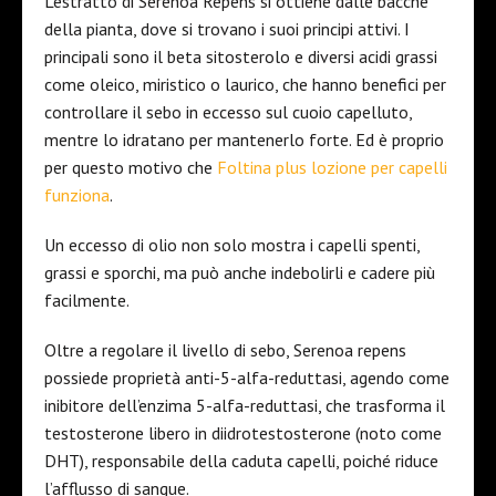
L’estratto di Serenoa Repens si ottiene dalle bacche
della pianta, dove si trovano i suoi principi attivi. I
principali sono il beta sitosterolo e diversi acidi grassi
come oleico, miristico o laurico, che hanno benefici per
controllare il sebo in eccesso sul cuoio capelluto,
mentre lo idratano per mantenerlo forte. Ed è proprio
per questo motivo che
Foltina plus lozione per capelli
funziona
.
Un eccesso di olio non solo mostra i capelli spenti,
grassi e sporchi, ma può anche indebolirli e cadere più
facilmente.
Oltre a regolare il livello di sebo, Serenoa repens
possiede proprietà anti-5-alfa-reduttasi, agendo come
inibitore dell’enzima 5-alfa-reduttasi, che trasforma il
testosterone libero in diidrotestosterone (noto come
DHT), responsabile della caduta capelli, poiché riduce
l’afflusso di sangue.