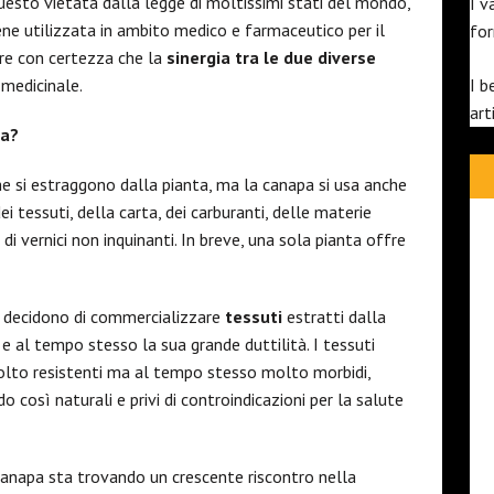
uesto vietata dalla legge di moltissimi stati del mondo,
I v
ene utilizzata in ambito medico e farmaceutico per il
fo
re con certezza che la
sinergia tra le due diverse
 medicinale.
I b
art
pa?
he si estraggono dalla pianta, ma la canapa si usa anche
 tessuti, della carta, dei carburanti, delle materie
di vernici non inquinanti. In breve, una sola pianta offre
e decidono di commercializzare
tessuti
estratti dalla
e al tempo stesso la sua grande duttilità. I tessuti
molto resistenti ma al tempo stesso molto morbidi,
o così naturali e privi di controindicazioni per la salute
anapa sta trovando un crescente riscontro nella