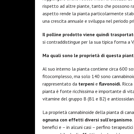
rispetto ad altre piante, tanto che possono r
aspetto rende la pianta particolarmente stabil
una crescita annuale e sviluppa nel periodo pr
Il polline prodotto viene quindi trasporta
si contraddistingue per la sua tipica forma a V,
Ma quali sono le proprietà di questa pian
Al suo interno la pianta contiene circa 600 s
fitocomplesso, ma solo 140 sono cannabinoidi (
rappresentato da
terpeni
e
flavonoidi
.
Ricca 
pianta è fonte ricchissima e importante di vita
vitamine del gruppo B (B1 e B2) e antiossidant
La proprietà cannabinoide della pianta di cana
ognuna con effetti diversi sull’organismo
.
benefici e – in alcuni casi – perfino terapeut