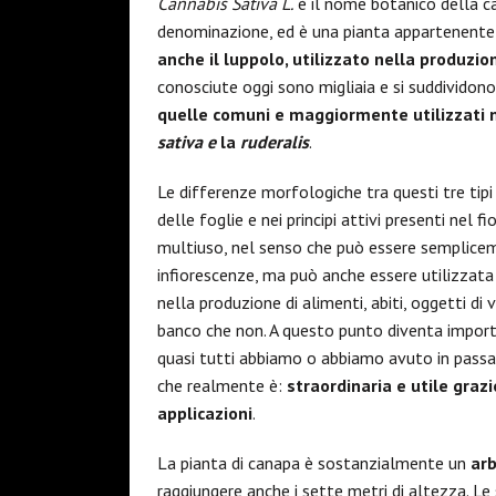
Cannabis Sativa L.
è il nome botanico della c
denominazione, ed è una pianta appartenente
anche il luppolo, utilizzato nella produzion
conosciute oggi sono migliaia e si suddividon
quelle comuni e maggiormente utilizzati ne
sativa e
la
ruderalis
.
Le differenze morfologiche tra questi tre ti
delle foglie e nei principi attivi presenti nel fi
multiuso, nel senso che può essere sempliceme
infiorescenze, ma può anche essere utilizzat
nella produzione di alimenti, abiti, oggetti di va
banco che non. A questo punto diventa import
quasi tutti abbiamo o abbiamo avuto in passat
che realmente è:
straordinaria e utile graz
applicazioni
.
La pianta di canapa è sostanzialmente un
arb
raggiungere anche i sette metri di altezza. L