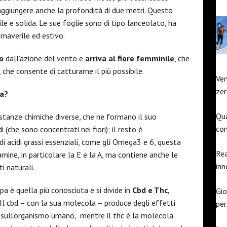
aggiungere anche la profondità di due metri. Questo
e e solida. Le sue foglie sono di tipo lanceolato, ha
imaverile ed estivo.
to
dall’azione del vento e
arriva al fiore femminile
, che
 che consente di catturarne il più possibile.
Ven
zer
ta?
Qua
ostanze chimiche diverse, che ne formano il suo
con
che sono concentrati nei fiori); il resto è
di acidi grassi essenziali, come gli Omega3 e 6, questa
Rea
mine, in particolare la E e la A, ma contiene anche le
inn
i naturali.
pa è quella più conosciuta e si divide in
Cbd e Thc,
Gio
 Il cbd – con la sua molecola – produce degli effetti
pe
ici sull’organismo umano, mentre il thc è la molecola