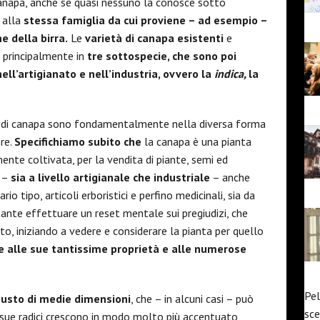
anapa, anche se quasi nessuno la conosce sotto
 alla
stessa famiglia da cui proviene – ad esempio –
e della birra.
Le
varietà di canapa esistenti
e
o principalmente in
tre sottospecie, che sono poi
ll’artigianato e nell’industria, ovvero la
indica,
la
pi di canapa sono fondamentalmente nella diversa forma
ore.
Specifichiamo subito che
la canapa è una pianta
nte coltivata, per la vendita di piante, semi ed
a –
sia a livello artigianale che industriale
– anche
rio tipo, articoli erboristici e perfino medicinali, sia da
ante effettuare un reset mentale sui pregiudizi, che
o, iniziando a vedere e considerare la pianta per quello
ie alle sue tantissime proprietà e alle numerose
Pel
usto di medie dimensioni
, che – in alcuni casi – può
sce
e sue radici crescono in modo molto più accentuato