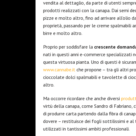
vendita al dettaglio, da parte di utenti sempre 
prodotti realizzati con la canapa. Dai semi deco
pizze e molto altro, fino ad arrivare all’oli
proprietà, passando per le creme spalmabili arr
birre e molto altro.
Proprio per soddisfare la
crescente domanda d
nati in questi anni e-commerce specializzati n
questa virtuosa pianta. Uno di questi è sicura
www.cannabe.it
che propone – tra gli altri pr
cioccolate dolci spalmabili e tavolette di cioc
altro.
Ma occorre ricordare che anche diversi
produtt
virtù della canapa, come Sandro di Fabriano, 
di produrre carta partendo dalla fibra di cana
dovere – restituisce dei fogli sottilissimi e a
utilizzati in tantissimi ambiti professionali.