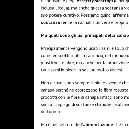
responsabile degli
effetti psicotropi
(e per q
inclusa l’Italia), ma anche questa sostanza vi
suo potere curativo. Possiamo quindi afferma
sostanze
rende la cannabis un vero e proprio
Ma quali sono gli usi principali della cana
Principalmente vengono usati i semi e l’olio c
come erba officinale in farmacia, nel mondo dei
plastiche, le fibre, ma anche per la produzione 
tantissimi impieghi in settori molto diversi.
Non a caso, sono sempre di più le aziende ch
canapa perché ne apprezzano la fibra robusta 
prodotti con le fibre di canapa infatti sono 
senza l’impiego di sostanze chimiche, risultand
dell’uomo.
Ma è nel settore dell’
alimentazione
che la c