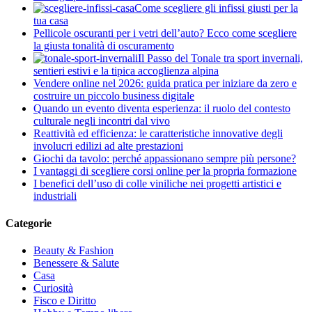
Come scegliere gli infissi giusti per la
tua casa
Pellicole oscuranti per i vetri dell’auto? Ecco come scegliere
la giusta tonalità di oscuramento
Il Passo del Tonale tra sport invernali,
sentieri estivi e la tipica accoglienza alpina
Vendere online nel 2026: guida pratica per iniziare da zero e
costruire un piccolo business digitale
Quando un evento diventa esperienza: il ruolo del contesto
culturale negli incontri dal vivo
Reattività ed efficienza: le caratteristiche innovative degli
involucri edilizi ad alte prestazioni
Giochi da tavolo: perché appassionano sempre più persone?
I vantaggi di scegliere corsi online per la propria formazione
I benefici dell’uso di colle viniliche nei progetti artistici e
industriali
Categorie
Beauty & Fashion
Benessere & Salute
Casa
Curiosità
Fisco e Diritto