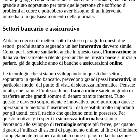
grande aiuto soprattutto per tutte quelle persone che soffrono di
problemi al cuore e potrebbero aver bisogno di un intervento
immediato in qualsiasi momento della giornata.
Settori bancario e assicurativo
Abbiamo deciso di mettere sotto lo stesso paragrafo questi due
settori, perché stanno seguendo un iter
innovativo
davvero simile.
Come per il settore sanitario, anche in questo caso,
l’innovazione
in
Italia va decisamente a rilento però anche nel nostro paese si inizia a
parlare, già da qualche anno di banche e assicurazioni
online
.
Le tecnologie che si stanno sviluppando in questi due settori,
soprattutto in quello bancario, prevedono grandi passi
innovativi,
in
particolar modo, dal punto di vista di sicurezza informatica. Pensate
infatti, che tramite l’utilizzo di una
banca
online
sarete in grado di
trasferire anche grandi somme di denaro tramite internet. Tutto
questo è davvero sorprendente e innovativo, però purtroppo queste
operazioni richiedono l’inserimento i dati sensibili molto importanti
per gli utenti, con il rischio che qualcuno entri in possesso. Per
questo motivo, gli esperti in
sicurezza
informatica
stanno
lavorando allo sviluppo di
tecnologie
sempre più ferree, per quanto
riguarda l’utilizzo di sistemi di pagamento online, al fine di eliminare
completamente fenomeni antipatici come il plagio e la clonazione