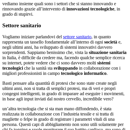
vediamo insieme quali sono i settori che si stanno innovando e
rinnovando grazie all’intervento di
innovazioni
tecnologiche
, in
grado di stupirvi.
Settore sanitario
Vogliamo iniziare parlandovi del
settore sanitario
, in quanto
rappresenta un tassello fondamentale all’interno di ogni
società
e,
negli ultimi anni, ha sviluppato di sistemi innovativi davvero
sorprendenti. Sappiamo benissimo che, vista la
situazione
sanitaria
in Italia, è difficile da credere ma, facendo qualche semplice ricerca
su internet, potete vedere che ci sono davvero molti
sistemi
tecnologici
che la sanità sta
sviluppando
in collaborazione con i
migliori professionisti in campo
tecnologico
informatico
.
Basti pensare alla quantità di protesi che sono state create negli
ultimi anni, non si tratta di semplici protesi, ma di veri e propri
congegni intelligenti, in grado di imparare ad eseguire i movimenti,
in base agli input inviati dal nostro cervello, incredibile vero?
un’altra tecnologia che si sta man mano diffondendo, è stata
realizzata in collaborazione con l’industria tessile e si tratta di
magliette o felpe in grado di registrare i parametri vitali di una
persona. Questi capi di abbigliamento non sono utili solamente per
chi fa jogging e vuole monitorare il suo battito cardiaco, ma sono di