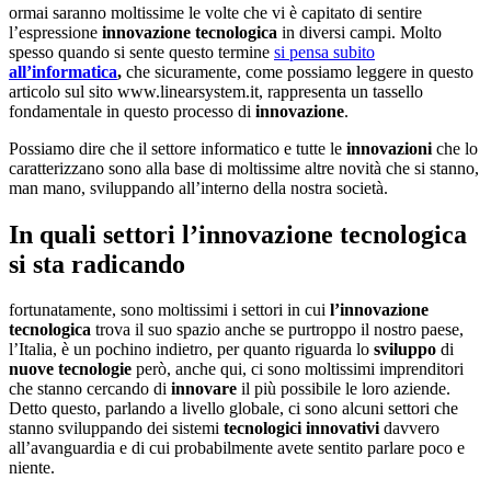
ormai saranno moltissime le volte che vi è capitato di sentire
l’espressione
innovazione
tecnologica
in diversi campi. Molto
spesso quando si sente questo termine
si pensa subito
all’
informatica
,
che sicuramente, come possiamo leggere in questo
articolo sul sito www.linearsystem.it, rappresenta un tassello
fondamentale in questo processo di
innovazione
.
Possiamo dire che il settore informatico e tutte le
innovazioni
che lo
caratterizzano sono alla base di moltissime altre novità che si stanno,
man mano, sviluppando all’interno della nostra società.
In quali settori l’innovazione tecnologica
si sta radicando
fortunatamente, sono moltissimi i settori in cui
l’innovazione
tecnologica
trova il suo spazio anche se purtroppo il nostro paese,
l’Italia, è un pochino indietro, per quanto riguarda lo
sviluppo
di
nuove
tecnologie
però, anche qui, ci sono moltissimi imprenditori
che stanno cercando di
innovare
il più possibile le loro aziende.
Detto questo, parlando a livello globale, ci sono alcuni settori che
stanno sviluppando dei sistemi
tecnologici
innovativi
davvero
all’avanguardia e di cui probabilmente avete sentito parlare poco e
niente.